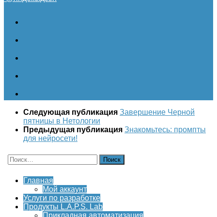
Следующая публикация
Завершение Черной
пятницы в Нетологии
Предыдущая публикация
Знакомьтесь: промпты
для нейросети!
Найти:
Главная
Мой аккаунт
Услуги по разработке
Продукты L.A.P.S. Lab
Прикладная автоматизация