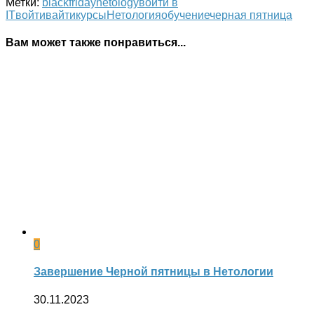
Метки:
blackfriday
netology
войти в
IT
войтивайти
курсы
Нетология
обучение
черная пятница
Вам может также понравиться...
0
Завершение Черной пятницы в Нетологии
30.11.2023