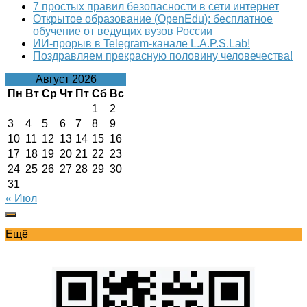
7 простых правил безопасности в сети интернет
Открытое образование (OpenEdu): бесплатное
обучение от ведущих вузов России
ИИ-прорыв в Telegram-канале L.A.P.S.Lab!
Поздравляем прекрасную половину человечества!
Август 2026
Пн
Вт
Ср
Чт
Пт
Сб
Вс
1
2
3
4
5
6
7
8
9
10
11
12
13
14
15
16
17
18
19
20
21
22
23
24
25
26
27
28
29
30
31
« Июл
Ещё