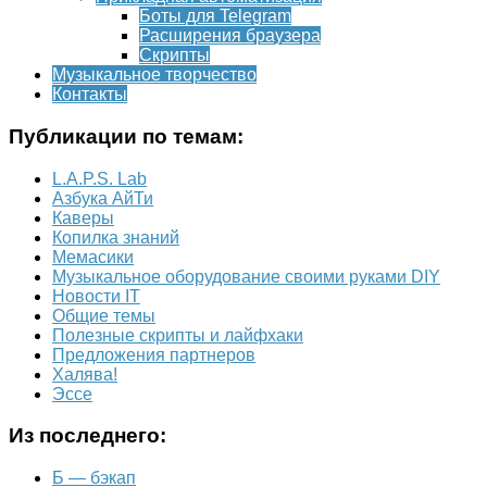
Боты для Telegram
Расширения браузера
Скрипты
Музыкальное творчество
Контакты
Публикации по темам:
L.A.P.S. Lab
Азбука АйТи
Каверы
Копилка знаний
Мемасики
Музыкальное оборудование своими руками DIY
Новости IT
Общие темы
Полезные скрипты и лайфхаки
Предложения партнеров
Халява!
Эссе
Из последнего:
Б — бэкап