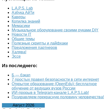
L.A.P.S. Lab
Азбука АйТи
Каверы
Копилка знаний
Мемасики
Музыкальное оборудование своими руками DIY
Новости IT
Общие темы
Полезные скрипты и лайфхаки
Предложения партнеров
Халява!
Эссе
Из последнего:
Б — бэкап
7 простых правил безопасности в сети интернет
Открытое образование (OpenEdu): бесплатное
обучение от ведущих вузов России
ИИ-прорыв в Telegram-канале L.A.P.S.Lab!
Поздравляем прекрасную половину человечества!
Август 2026