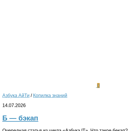
0
Азбука АйТи
/
Копилка знаний
14.07.2026
Б — бэкап
Очередная статья из цикла «Азбука IT». Что такое бекап?