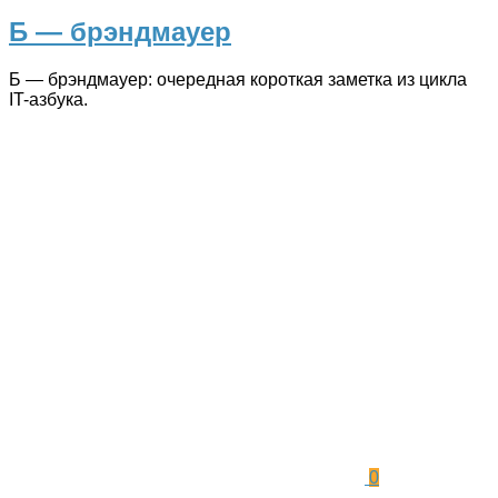
Б — брэндмауер
Б — брэндмауер: очередная короткая заметка из цикла
IT-азбука.
0