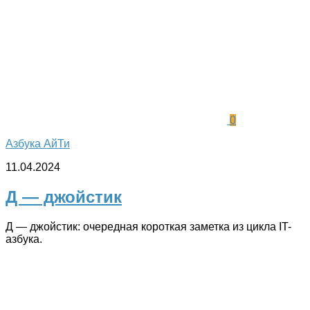
0
Азбука АйТи
11.04.2024
Д — джойстик
Д — джойстик: очередная короткая заметка из цикла IT-
азбука.