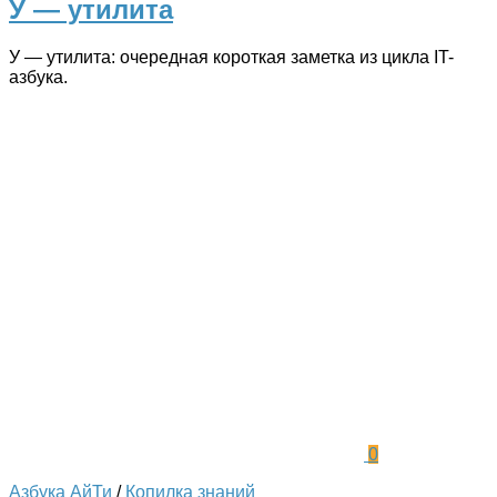
У — утилита
У — утилита: очередная короткая заметка из цикла IT-
азбука.
0
Азбука АйТи
/
Копилка знаний