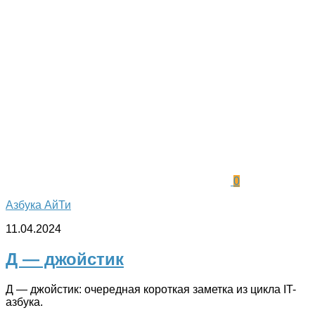
0
Азбука АйТи
11.04.2024
Д — джойстик
Д — джойстик: очередная короткая заметка из цикла IT-
азбука.