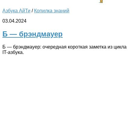
0
Азбука АйТи
/
Копилка знаний
03.04.2024
Б — брэндмауер
Б — брэндмауер: очередная короткая заметка из цикла
IT-азбука.