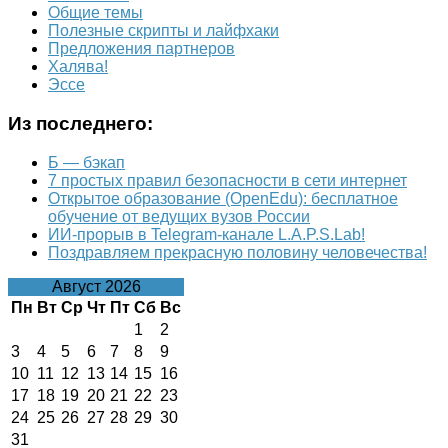
Общие темы
Полезные скрипты и лайфхаки
Предложения партнеров
Халява!
Эссе
Из последнего:
Б — бэкап
7 простых правил безопасности в сети интернет
Открытое образование (OpenEdu): бесплатное
обучение от ведущих вузов России
ИИ-прорыв в Telegram-канале L.A.P.S.Lab!
Поздравляем прекрасную половину человечества!
Август 2026
Пн
Вт
Ср
Чт
Пт
Сб
Вс
1
2
3
4
5
6
7
8
9
10
11
12
13
14
15
16
17
18
19
20
21
22
23
24
25
26
27
28
29
30
31