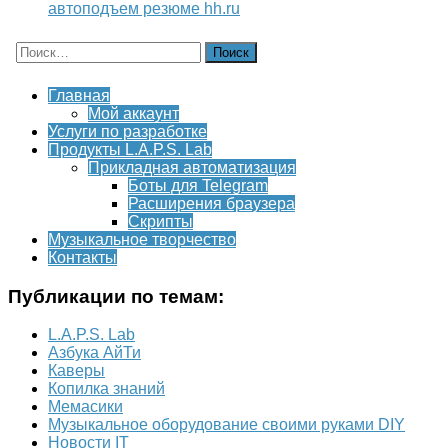
автоподъем резюме hh.ru
Найти:
Главная
Мой аккаунт
Услуги по разработке
Продукты L.A.P.S. Lab
Прикладная автоматизация
Боты для Telegram
Расширения браузера
Скрипты
Музыкальное творчество
Контакты
Публикации по темам:
L.A.P.S. Lab
Азбука АйТи
Каверы
Копилка знаний
Мемасики
Музыкальное оборудование своими руками DIY
Новости IT