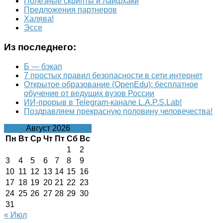
Полезные скрипты и лайфхаки
Предложения партнеров
Халява!
Эссе
Из последнего:
Б — бэкап
7 простых правил безопасности в сети интернет
Открытое образование (OpenEdu): бесплатное
обучение от ведущих вузов России
ИИ-прорыв в Telegram-канале L.A.P.S.Lab!
Поздравляем прекрасную половину человечества!
Август 2026
Пн
Вт
Ср
Чт
Пт
Сб
Вс
1
2
3
4
5
6
7
8
9
10
11
12
13
14
15
16
17
18
19
20
21
22
23
24
25
26
27
28
29
30
31
« Июл