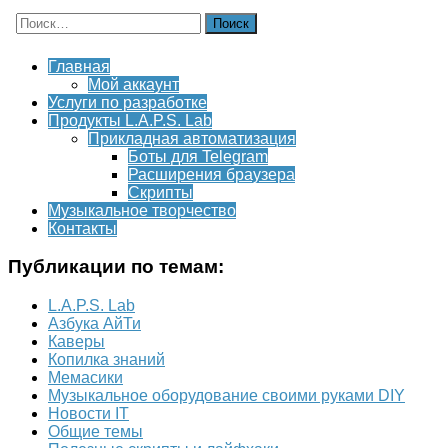
Найти:
Главная
Мой аккаунт
Услуги по разработке
Продукты L.A.P.S. Lab
Прикладная автоматизация
Боты для Telegram
Расширения браузера
Скрипты
Музыкальное творчество
Контакты
Публикации по темам:
L.A.P.S. Lab
Азбука АйТи
Каверы
Копилка знаний
Мемасики
Музыкальное оборудование своими руками DIY
Новости IT
Общие темы