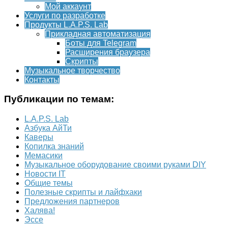
Мой аккаунт
Услуги по разработке
Продукты L.A.P.S. Lab
Прикладная автоматизация
Боты для Telegram
Расширения браузера
Скрипты
Музыкальное творчество
Контакты
Публикации по темам:
L.A.P.S. Lab
Азбука АйТи
Каверы
Копилка знаний
Мемасики
Музыкальное оборудование своими руками DIY
Новости IT
Общие темы
Полезные скрипты и лайфхаки
Предложения партнеров
Халява!
Эссе