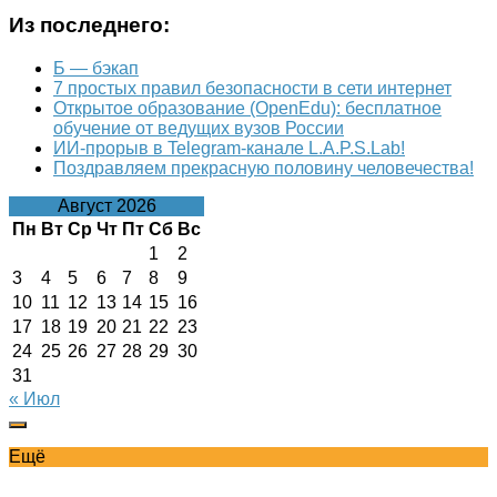
Из последнего:
Б — бэкап
7 простых правил безопасности в сети интернет
Открытое образование (OpenEdu): бесплатное
обучение от ведущих вузов России
ИИ-прорыв в Telegram-канале L.A.P.S.Lab!
Поздравляем прекрасную половину человечества!
Август 2026
Пн
Вт
Ср
Чт
Пт
Сб
Вс
1
2
3
4
5
6
7
8
9
10
11
12
13
14
15
16
17
18
19
20
21
22
23
24
25
26
27
28
29
30
31
« Июл
Ещё