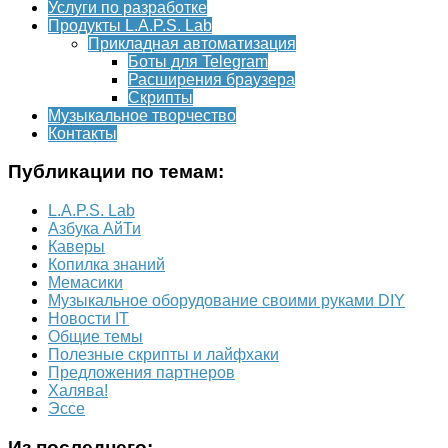
Услуги по разработке
Продукты L.A.P.S. Lab
Прикладная автоматизация
Боты для Telegram
Расширения браузера
Скрипты
Музыкальное творчество
Контакты
Публикации по темам:
L.A.P.S. Lab
Азбука АйТи
Каверы
Копилка знаний
Мемасики
Музыкальное оборудование своими руками DIY
Новости IT
Общие темы
Полезные скрипты и лайфхаки
Предложения партнеров
Халява!
Эссе
Из последнего: